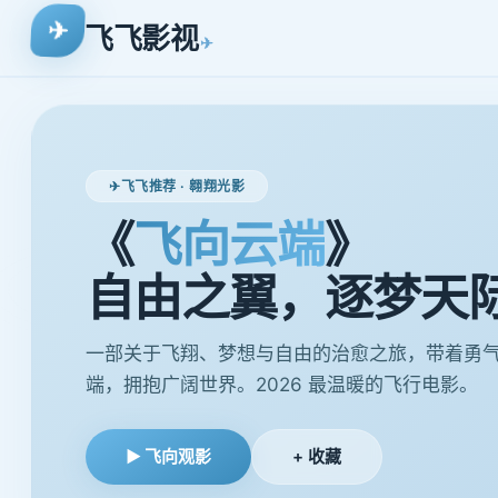
✈
飞飞影视
飞飞推荐 · 翱翔光影
《
飞向云端
》
自由之翼，逐梦天
一部关于飞翔、梦想与自由的治愈之旅，带着勇
端，拥抱广阔世界。2026 最温暖的飞行电影。
▶ 飞向观影
+ 收藏