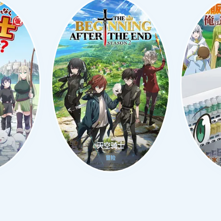
天空骑士
冒险