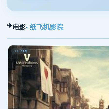
✈
电影
· 纸飞机影院
✈ 飞飞荐