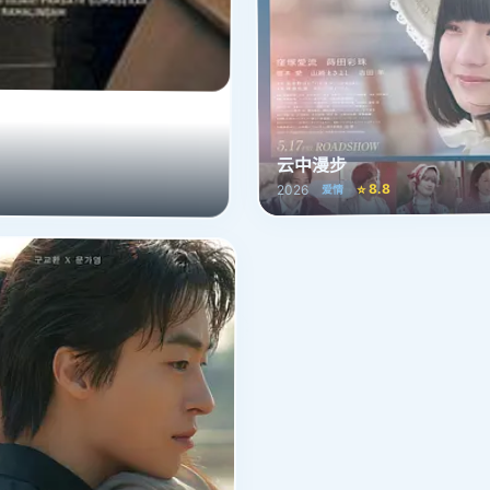
云中漫步
⭐ 8.8
2026
爱情