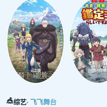
云之国
飞鸟与少年
奇幻
治愈
🎪
综艺
· 飞飞舞台