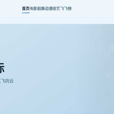
首页
电影
剧集
动漫
综艺
飞飞榜
际
气飞向云