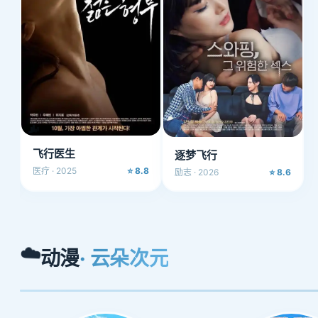
飞行医生
逐梦飞行
医疗 · 2025
⭐ 8.8
.5
励志 · 2026
⭐ 8.6
☁️
动漫
· 云朵次元