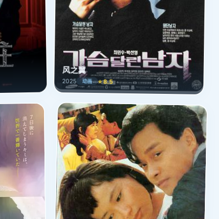
风之翼
2025
⭐ 8.5
动画