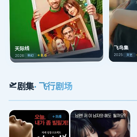
飞鸟集
天际线
2025
⭐ 8.6
文艺
2026
科幻
🛫
剧集
· 飞行剧场
✈ 热播