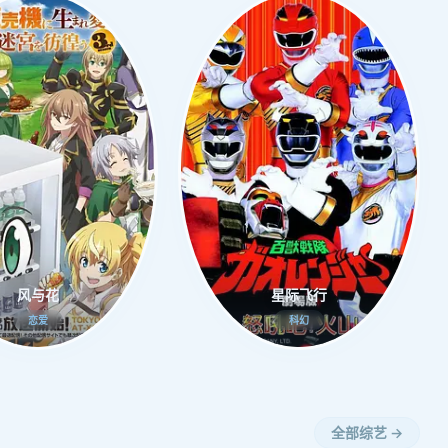
风与花
星际飞行
恋爱
科幻
全部综艺 →